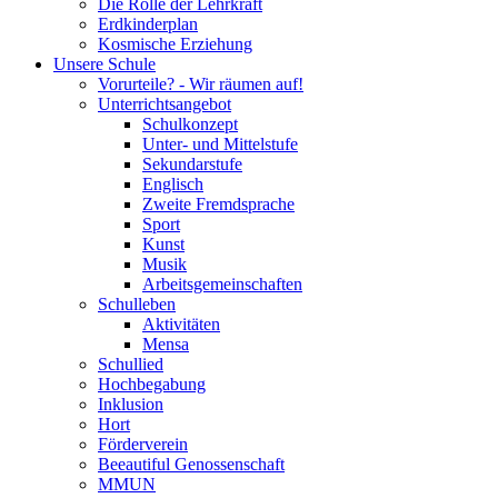
Die Rolle der Lehrkraft
Erdkinderplan
Kosmische Erziehung
Unsere Schule
Vorurteile? - Wir räumen auf!
Unterrichtsangebot
Schulkonzept
Unter- und Mittelstufe
Sekundarstufe
Englisch
Zweite Fremdsprache
Sport
Kunst
Musik
Arbeitsgemeinschaften
Schulleben
Aktivitäten
Mensa
Schullied
Hochbegabung
Inklusion
Hort
Förderverein
Beeautiful Genossenschaft
MMUN