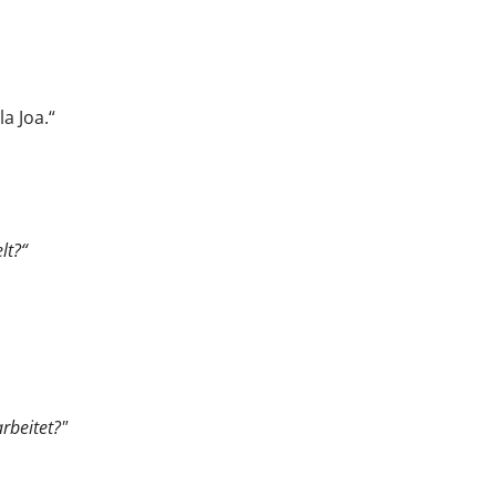
a Joa.“
lt?“
rbeitet?"